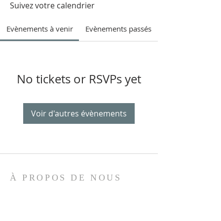
Suivez votre calendrier
Evènements à venir
Evènements passés
No tickets or RSVPs yet
Voir d'autres évènements
À PROPOS DE NOUS
Association Bethsaïde
La richesse de chacun fait la force
de tous !