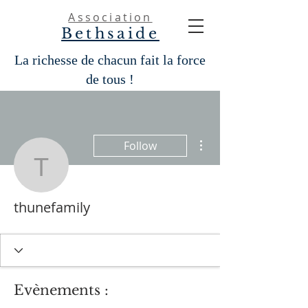
Association
Bethsaide
La richesse de chacun fait la force
de tous !
More actions
Follow
thunefamily
thunefamily
Evènements :